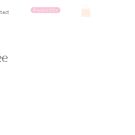
Prendre RDV
tact
ée