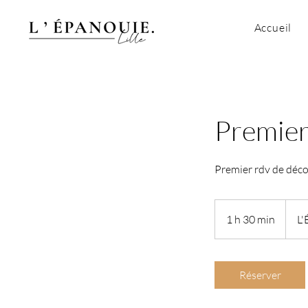
Accueil
Premier
Premier rdv de déco
1 h 30 min
1
L'
3
0
m
Réserver
i
n