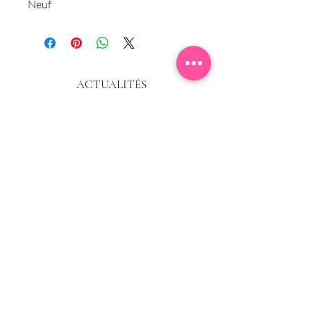
Neuf
ACTUALITÉS
Abonnez-vous à la newsletter, et vous
recevrez en avant-première les exclusivités
et
offres
du moment.
E-mail
S'abonner