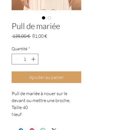
Pull de mariée
Prix
Prix
 135,00 € 
81,00 €
original
promotionnel
Quantité
*
Ajouter au panier
Pull de mariée à nouer sur le
devant ou mettre une broche,
Taille 40
Neuf