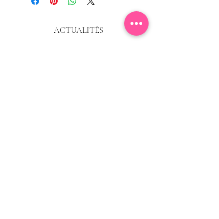
ACTUALITÉS
Abonnez-vous à la newsletter, et vous
recevrez en avant-première les exclusivités
et
offres
du moment.
E-mail
S'abonner
Mentions Légales
Politique de confidentialité