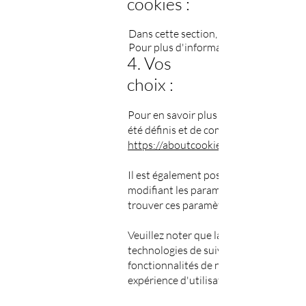
cookies :
Dans cette section, vous devez mention
Pour plus d'informations,
4. Vos
choix :
Pour en savoir plus sur les cookies, n
été définis et de comprendre comment l
https://aboutcookies.org/
Il est également possible d'empêcher v
modifiant les paramètres concernés d
trouver ces paramètres dans le menu « 
Veuillez noter que la suppression de n
technologies de suivi pourront vous e
fonctionnalités de nos services, ou p
expérience d'utilisateur.