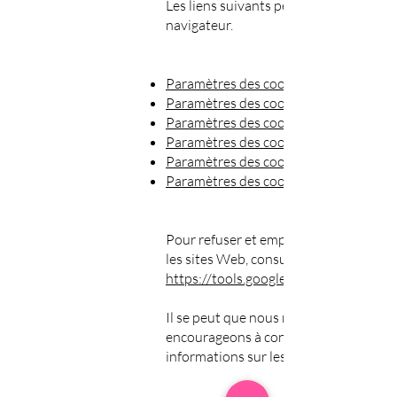
Les liens suivants peuvent être utiles, 
navigateur.
Paramètres des cookies dans Firefox
Paramètres des cookies dans Internet
Paramètres des cookies dans Google
Paramètres des cookies dans Safari (O
Paramètres des cookies dans Safari (i
Paramètres des cookies dans Android
Pour refuser et empêcher que vos donn
les sites Web, consultez les instructio
https://tools.google.com/dlpage/gaop
Il se peut que nous modifiions cette p
encourageons à consulter régulièremen
informations sur les cookies.