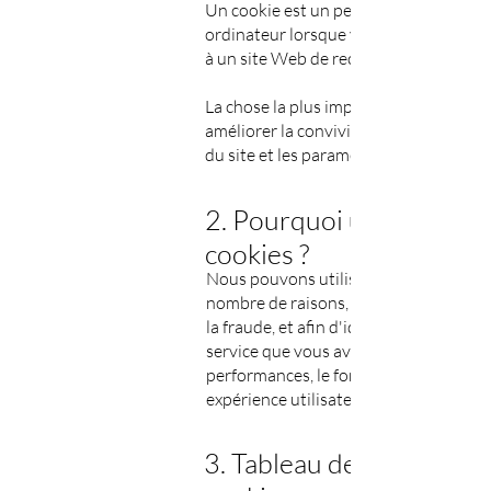
Un cookie est un petit fichier constitué
ordinateur lorsque vous accédez à cert
à un site Web de reconnaître l'ordinateu
La chose la plus importante à savoir su
améliorer la convivialité de notre sit
du site et les paramètres linguistiques.
2. Pourquoi utilisons-no
cookies ?
Nous pouvons utiliser des cookies et d
nombre de raisons, par exemple : i) po
la fraude, et afin d'identifier et de pré
service que vous avez choisi de recevoir
performances, le fonctionnement et l'ef
expérience utilisateur.
3. Tableau des